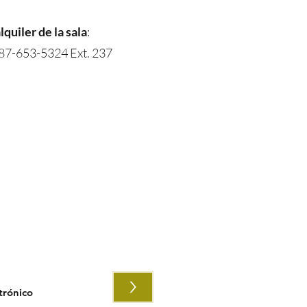
quiler de la sala
:
 787-653-5324 Ext. 237
ción relacionada a eventos
>