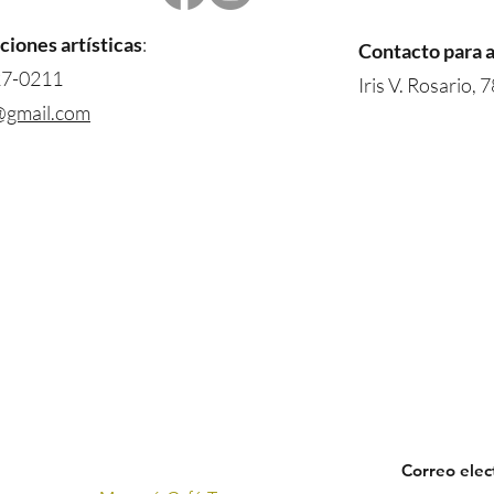
ciones artísticas
:
Contacto para al
627-0211
Iris V. Rosario,
@gmail.com
Menú
m,
Suscríbete
Eventos
Recibe informa
y servicios.
Salas