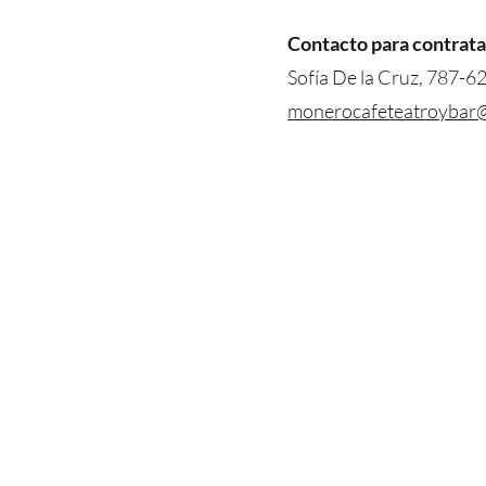
Contacto para contrata
Sofía De la Cruz, 787-
monerocafeteatroybar
Boletería
Lunes a viernes de
9:00 am a 4:30 p
excepto días feriados.
Cerrado 12:00 pm - 1:00 pm
Boletería abre dos horas antes de la
función.
(787) 653-1511, 1512,1513,1514